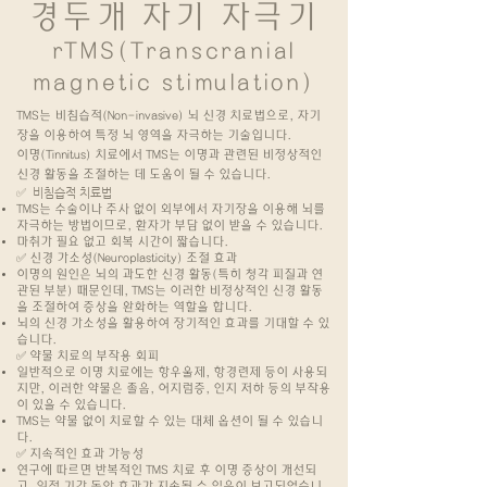
경두개 자기 자극기
rTMS(
Transcranial
magnetic stimulation)
TMS는 비침습적(Non-invasive) 뇌 신경 치료법으로, 자기
장을 이용하여 특정 뇌 영역을 자극하는 기술입니다.
이명(Tinnitus) 치료에서 TMS는 이명과 관련된 비정상적인
신경 활동을 조절하는 데 도움이 될 수 있습니다.
✅ 비침습적 치료법
TMS는 수술이나 주사 없이 외부에서 자기장을 이용해 뇌를
자극하는 방법이므로, 환자가 부담 없이 받을 수 있습니다.
마취가 필요 없고 회복 시간이 짧습니다.
✅ 신경 가소성(Neuroplasticity) 조절 효과
이명의 원인은 뇌의 과도한 신경 활동(특히 청각 피질과 연
관된 부분) 때문인데, TMS는 이러한 비정상적인 신경 활동
을 조절하여 증상을 완화하는 역할을 합니다.
뇌의 신경 가소성을 활용하여 장기적인 효과를 기대할 수 있
습니다.
✅ 약물 치료의 부작용 회피
일반적으로 이명 치료에는 항우울제, 항경련제 등이 사용되
지만, 이러한 약물은 졸음, 어지럼증, 인지 저하 등의 부작용
이 있을 수 있습니다.
TMS는 약물 없이 치료할 수 있는 대체 옵션이 될 수 있습니
다.
✅ 지속적인 효과 가능성
연구에 따르면 반복적인 TMS 치료 후 이명 증상이 개선되
고, 일정 기간 동안 효과가 지속될 수 있음이 보고되었습니