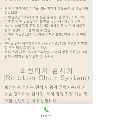
다.
특히 장기간 만성 이명을 겪는 환자에게 도움이 될 가능성이
있습니다.
✅ 이명뿐만 아니라 동반 질환(우울증, 불안 등) 치료 가능
이명 환자 중 우울증이나 불안을 동반하는 경우가 많음
TMS는 뇌의 감정 조절 영역에도 영향을 줄 수 있어 심리적
증상 개선에도 도움이 될 수 있습니다.
✅ 기존 치료법(보청기, 이명 재훈련 요법, 약물 등)과 병행
가능
TMS는 단독 치료법으로도 사용되지만, 다른 치료법과 병행
할 경우 더욱 효과적일 수 있음
특히 소리 치료(Sound Therapy)나 인지 행동 치료(CBT)와
함께 시행하면 증상 완화 효과 증가
회전의자 검사기
(Rotation Chair System)
회전의자 검사는 전정계(귀의 균형기관)의 기
능을 평가하는 검사로, 특히 양측 전정 기능 장
애를 진단하는 데 유용합니다.
✅ 전정 기능의 정상 여부 확인
✅ 어지럼증의 원인(중추성 vs 말초성) 감별
Phone
✅ 양측성 전정기능 저하(Bilateral Vestibular
Hypofunction) 진단